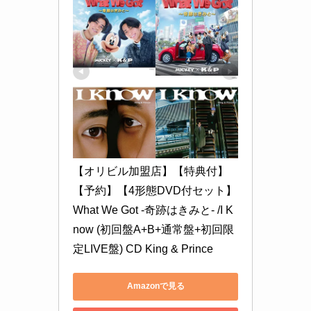
【オリビル加盟店】【特典付】
【予約】【4形態DVD付セット】 
What We Got -奇跡はきみと- /I K
now (初回盤A+B+通常盤+初回限
定LIVE盤) CD King & Prince
Amazonで見る