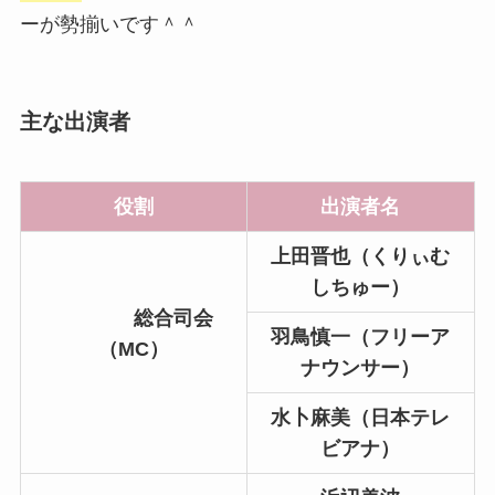
ーが勢揃いです＾＾
主な出演者
役割
出演者名
上田晋也（くりぃむ
しちゅー）
総合司会
羽鳥慎一（フリーア
（MC）
ナウンサー）
水卜麻美（日本テレ
ビアナ）