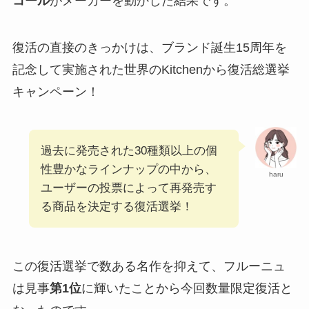
コール
がメーカーを動かした結果です。
復活の直接のきっかけは、ブランド誕生15周年を
記念して実施された世界のKitchenから復活総選挙
キャンペーン！
過去に発売された30種類以上の個
性豊かなラインナップの中から、
haru
ユーザーの投票によって再発売す
る商品を決定する復活選挙！
この復活選挙で数ある名作を抑えて、フルーニュ
は見事
第1位
に輝いたことから今回数量限定復活と