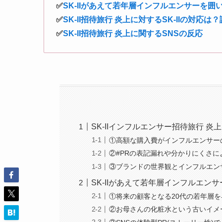
✅
SK-IIがあえて若年層インフルエンサーを囲
✅
SK-II招待旅行 炎上に対するSK-IIの対応
✅
SK-II招待旅行 炎上に関するSNSの反応
SK-IIインフルエンサー招待旅行 
①高額な購入費がインフルエンサー
②#PRの表記漏れや分かりにくさに
③ブランドの世界観とインフルエン
SK-IIがあえて若年層インフルエン
①将来の顧客となる20代の若年層
②お母さんの化粧水という古いイメ