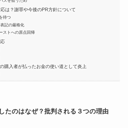
でバズを狙うため
IIの対応は？謝罪や今後のPR方針について
を待つ
R表記の厳格化
ーストへの原点回帰
反応
一般の購入者が払ったお金の使い道として炎上
炎上したのはなぜ？批判される３つの理由